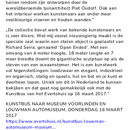
tuinen rondom zijn ontworpen door de
wereldberoemde tuinarchitect Piet Oudolf. Ook aan
het interieur werken kunstenaars aan onder meer
veelkleurige vloeren en houten wanden.”
„De collectie bevat werk van bekende kunstenaars en
is zeer divers. Wat mij vooral nieuwsgierig maakt is de
speciale zaal waarin een stalen object is geplaatst van
Richard Serra, genaamd ‘Open Ended’. Met een
omvang van 4 meter hoogte, 18 meter lengte en 7
meer breedte doemt de gigantische sculptuur op als de
steven van een oceaanstomer. Het is een kunstwerk
vol tegenstellingen: loodzwaar en elegant, industrieel
en organisch, statig en speels, hol en bol en je kunt er
doorheen lopen. Uniek om dit in Nederland te kunnen
bekijken en dat gaat nog gemakkelijk ook met de
Kunstbus van het Evertshuis op 16 maart 2017.”
KUNSTBUS NAAR MUSEUM VOORLINDEN EN
LOUWMAN AUTOMUSEUM, DONDERDAG 16 MAART
2017
https://www.evertshuis.nl/kunstbus-louwman-
automuseum-museum…