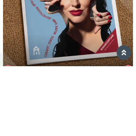
PROGRAMMA 26-27
Nu in de verkoop!
Onze nieuwe programmakrant is uit, de
kaartverkoop is gestart. We zien je ook
komend seizoen graag weer terug in het
Evertshuis!
Lees meer