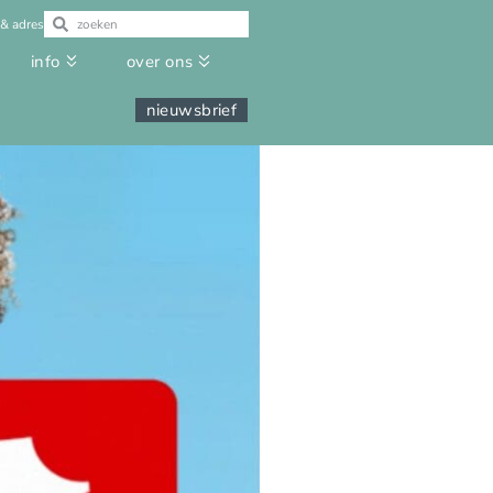
 & adres
info
over ons
nieuwsbrief