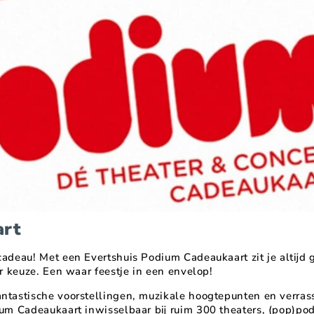
art
adeau! Met een Evertshuis Podium Cadeaukaart zit je altijd g
ar keuze. Een waar feestje in een envelop!
ntastische voorstellingen, muzikale hoogtepunten en verras
ium Cadeaukaart inwisselbaar bij ruim 300 theaters, (pop)po