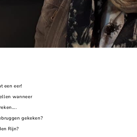
t een eer!
tellen wanneer
treken….
riebruggen gekeken?
en Rijn?