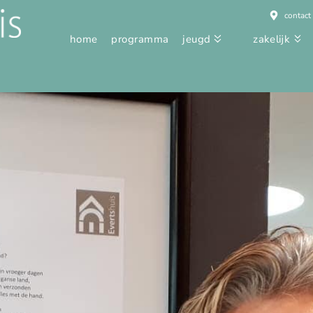
contact
home
programma
jeugd
zakelijk