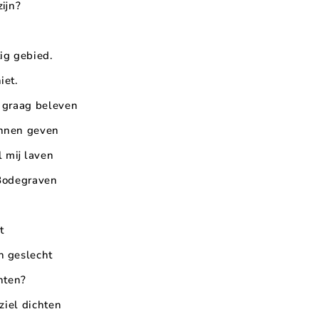
ijn?
ig gebied.
iet.
 graag beleven
unnen geven
l mij laven
 Bodegraven
t
n geslecht
chten?
ziel dichten