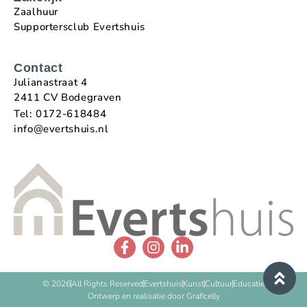
Zaalhuur
Supportersclub Evertshuis
Contact
Julianastraat 4
2411 CV Bodegraven
Tel: 0172-618484
info@evertshuis.nl
© 2026
All Rights Reserved
Evertshuis
Kunst
Cultuur
Educatie
Ontwerp en realisatie door Graficelly