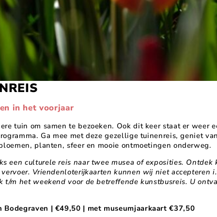
NREIS
en in het voorjaar
dere tuin om samen te bezoeken. Ook dit keer staat er weer
t programma. Ga mee met deze gezellige tuinenreis, geniet v
r bloemen, planten, sfeer en mooie ontmoetingen onderweg.
s een culturele reis naar twee musea of exposities. Ontdek 
 vervoer. Vriendenloterijkaarten kunnen wij niet accepteren 
jk t/m het weekend voor de betreffende kunstbusreis. U ontv
on Bodegraven | €49,50 | met museumjaarkaart €37,50