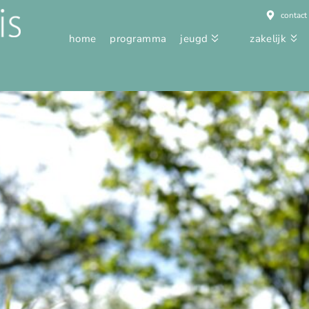
contact
home
programma
jeugd
zakelijk