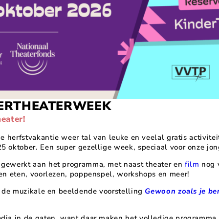
DERTHEATERWEEK
eater!
de herfstvakantie weer tal van leuke en veelal gratis activite
5 oktober. Een super gezellige week, speciaal voor onze jon
 gewerkt aan het programma, met naast theater en
film
nog v
ken eten, voorlezen, poppenspel, workshops en meer!
r de muzikale en beeldende voorstelling
Gewoon zoals je be
edia in de gaten, want daar maken het volledige programma