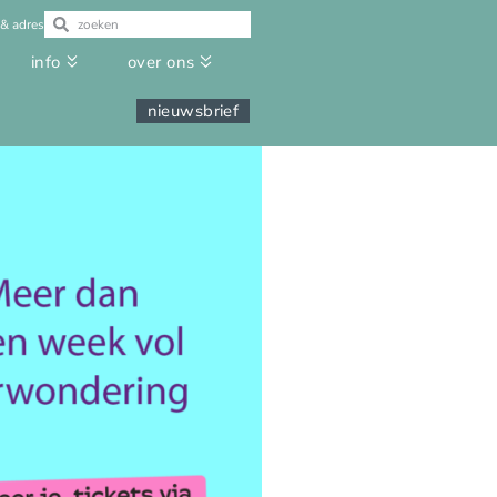
 & adres
info
over ons
nieuwsbrief