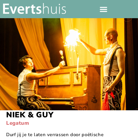
NIEK & GUY
Legatum
Durf jij je te laten verrassen door poëtische