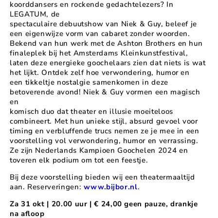
koorddansers en rockende gedachtelezers? In
LEGATUM, de
spectaculaire debuutshow van Niek & Guy, beleef je
een eigenwijze vorm van cabaret zonder woorden.
Bekend van hun werk met de Ashton Brothers en hun
finaleplek bij het Amsterdams Kleinkunstfestival,
laten deze energieke goochelaars zien dat niets is wat
het lijkt. Ontdek zelf hoe verwondering, humor en
een tikkeltje nostalgie samenkomen in deze
betoverende avond! Niek & Guy vormen een magisch
en
komisch duo dat theater en illusie moeiteloos
combineert. Met hun unieke stijl, absurd gevoel voor
timing en verbluffende trucs nemen ze je mee in een
voorstelling vol verwondering, humor en verrassing.
Ze zijn Nederlands Kampioen Goochelen 2024 en
toveren elk podium om tot een feestje.
Bij deze voorstelling bieden wij een theatermaaltijd
aan. Reserveringen:
www.bijbor.nl
.
Za 31 okt | 20.00 uur | € 24,00 geen pauze, drankje
na afloop