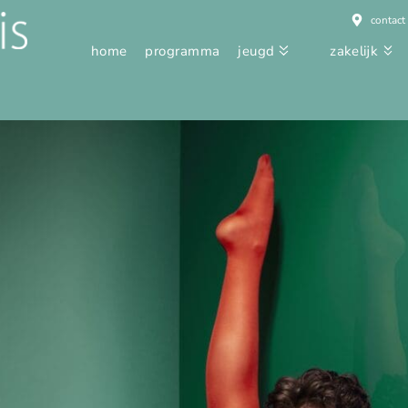
contact
home
programma
jeugd
zakelijk